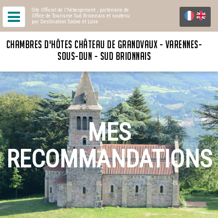
Site Officiel de l'hébergement
, partenaire de
Office de Tourisme Sud Brionnais
et soutenu
par Destination Saône et Loire
CHAMBRES D'HÔTES CHÂTEAU DE GRANDVAUX - VARENNES-
SOUS-DUN - SUD BRIONNAIS
MES
RECOMMANDATIONS