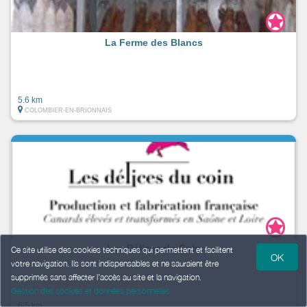
La Ferme des Blancs
5.6 km
COLOMBIER-EN-BRIONNAIS
Les Délices du Coin
Ce site utilise des cookies techniques qui permettent et facilitent
OK
votre navigation. Ils sont indispensables et ne sauraient être
supprimés sans affecter l’accès au site et la navigation.
Gestion des cookies et données personnelles
6.5 km